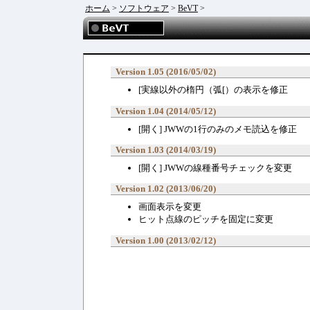
ホーム
>
ソフトウェア
>
BeVT
>
Version 1.05 (2016/05/02)
[実線以外の楕円（弧[）の表示を修正
Version 1.04 (2014/05/12)
[開く] JWWの1行のみのメモ読込を修正
Version 1.03 (2014/03/19)
[開く] JWWの線種番号チェックを変更
Version 1.02 (2013/06/20)
画面表示を変更
ヒット点線のピッチを固定に変更
Version 1.00 (2013/02/12)