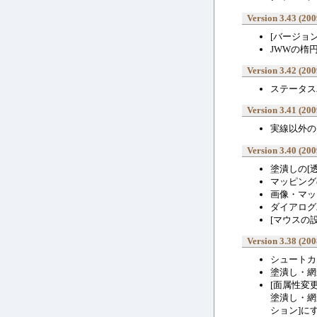
Version 3.43 (200
[バージョ
JWWの楕
Version 3.42 (200
ステータス
Version 3.41 (200
実線以外の
Version 3.40 (200
塗潰しの[
マッピング
画像・マッ
ダイアログ
[マウスの
Version 3.38 (200
シュートカ
塗潰し・網
[面属性変
塗潰し・網
ション]に