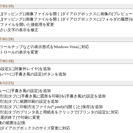
7/03/19)
入][マッピング] [画像ファイルを開く]ダイアログボックスに画像の[プレビュー
入][マッピング] [画像ファイルを開く]ダイアログボックスに[フォルダの履歴]
JWWファイルを開いた後処理を変更
さい文字の表示を修正
7/01/29)
ールチップなどの表示形式をWindows Vistaに対応
トロールの表示を変更
7/01/10)
の設定]に[対象外レイヤ]を追加
ールバーに[手書き風の設定]ボタンを追加
6/12/25)
ニューに[手書き風の設定]を追加
][方法]タブに[手書き風に図形を印刷]を[手書き風]の設定を追加
][方法]タブに範囲印刷の設定を追加
[方法]タブに印刷方法ファイル(*.pmd)の[開く]と[保存]を追加
][方法]タブのプリンタ名と用紙名をクリックで[プリンタの設定]に対応
 [選択終了]で印刷に変更
]後の範囲を記憶
保存]ダイアログボックスのサイズ変更に対応