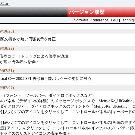
eCoat4
>
バージョン履歴
Software
|
Reference
|
FAQ
|
Techniq
9/10/23)
54の円弧の長さが短い円弧表示を修正
9/10/22)
][倍率コピー] ドラッグによる倍率を追加
が短い円弧表示を修正
9/07/31)
t Visual C++ 2005 SP1 再頒布可能パッケージ更新に対応
9/07/07)
対応（フォント、ツールバー、ダイアログボックスなど）
パネル［デザインの詳細］のメッセージ ボックスで「MeiryoKe_UIGothi
イアログバー、ダイアログボックスのフォントを「MeiryoKe_UIGothic」
ン] [入力]タブのアイコンをクリックして、コントロールパネルの[キーボード
ン] [表示]タブのアイコンをクリックして、コントロールパネルの[画面のデザ
設定] アイコンをクリックして、コントロールパネルの[マウスのプロパティ]
ボックスのリストアイコンの表示を修正