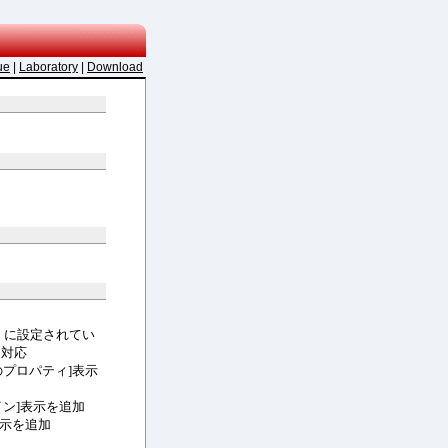
ue
|
Laboratory
|
Download
c」に設定されてい
に対応
のプロパティ]表示
イン]表示を追加
表示を追加