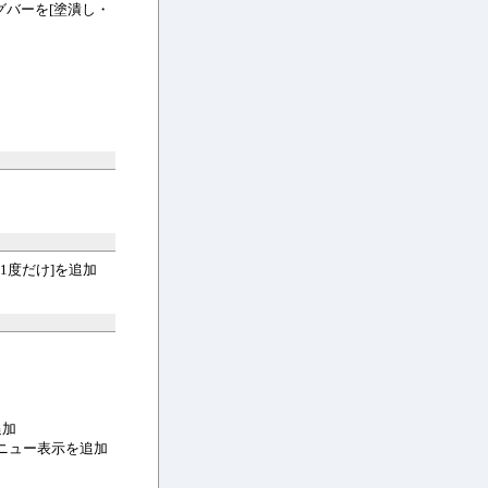
バーを[塗潰し・
[1度だけ]を追加
追加
メニュー表示を追加