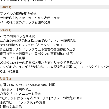
8/06/09)
WWファイルの楕円(弧)を修正
や範囲印刷などは＋カーソルを表示に戻す
バーの軸角度のクリック範囲を変更
8/03/03)
 Vistaでの図面表示を高速化
Vista/Windows XP Tablet Editionでのペン入力を自動認識
設定] 画面操作ドラッグに「左ボタン」を追加
または左ボタンドラッグで上下左右の画面移動を追加
範囲指定と一括指定で、両ボタンの画面制御に対応
＋カーソル非表示
たはCtrl+Spaceキーの範囲拡大表示を右クリックで解除に変更
wsフォルダオプションが「登録されている拡張子は表示しない」でもタイトルバ
るように変更
7/11/21)
開く] Jw_cad6.00(JwwData6.00)に対応
円弧表示・印刷を修正
の右クリックメニューを修正
の[グリッド]ボタンを右クリックで[グリッドの設定]に修正
[任意コピー] ドラッグ表示を変更
像の外周線を非表示