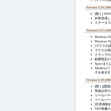
Version 3.24 (200
[開く] J
対角塗潰し
ステータス
Version 3.23 (200
Windows
Windows 
[マウスの
マウスの両
ドラッグの
範囲指定の
Spaceま
Windo
子を表示す
Version 3.18 (200
[開く][図面を
実線以外の
ツールバー
ツールバー
[任意移動]
TIFF画