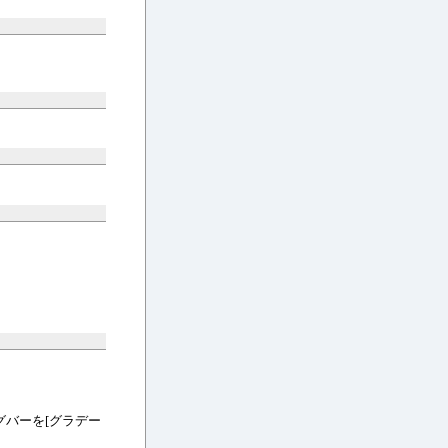
加
バーを[グラデー