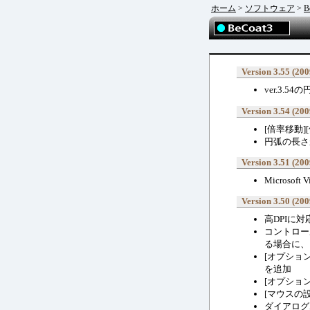
ホーム
>
ソフトウェア
>
B
Version 3.55 (200
ver.3.
Version 3.54 (200
[倍率移動
円弧の長さ
Version 3.51 (200
Microsof
Version 3.50 (200
高DPIに
コントロール
る場合に、ダ
[オプショ
を追加
[オプショ
[マウスの
ダイアログ