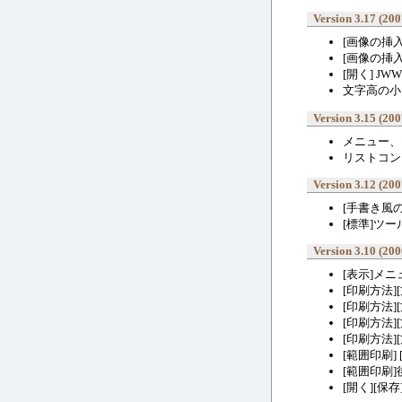
Version 3.17 (200
[画像の挿
[画像の挿
[開く] 
文字高の小
Version 3.15 (200
メニュー、ツ
リストコン
Version 3.12 (200
[手書き風
[標準]ツ
Version 3.10 (200
[表示]メ
[印刷方法
[印刷方法
[印刷方法]
[印刷方法
[範囲印刷]
[範囲印刷
[開く][