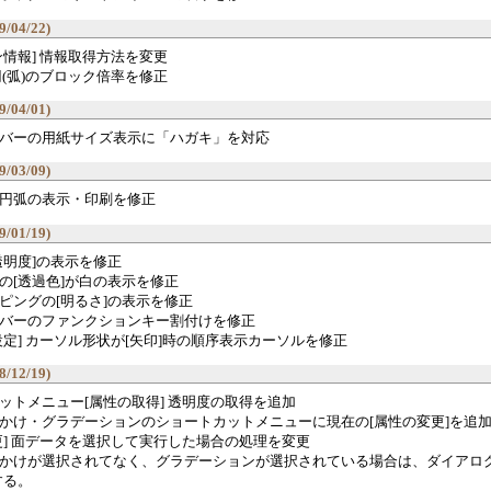
9/04/22)
ン情報] 情報取得方法を変更
円(弧)のブロック倍率を修正
9/04/01)
バーの用紙サイズ表示に「ハガキ」を対応
9/03/09)
円弧の表示・印刷を修正
9/01/19)
透明度]の表示を修正
の[透過色]が白の表示を修正
ピングの[明るさ]の表示を修正
バーのファンクションキー割付けを修正
設定] カーソル形状が[矢印]時の順序表示カーソルを修正
8/12/19)
ットメニュー[属性の取得] 透明度の取得を追加
かけ・グラデーションのショートカットメニューに現在の[属性の変更]を追
更] 面データを選択して実行した場合の処理を変更
かけが選択されてなく、グラデーションが選択されている場合は、ダイアログ
する。