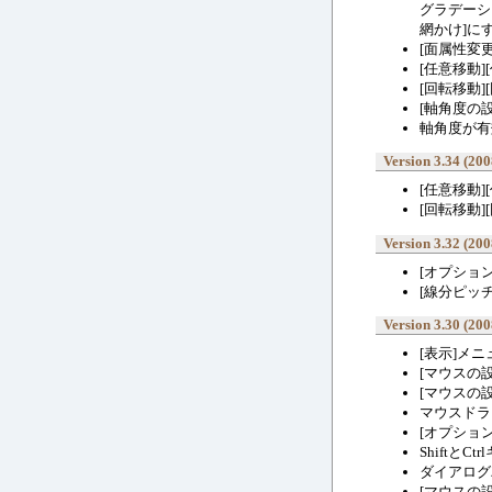
グラデーシ
網かけ]に
[面属性変
[任意移動
[回転移動
[軸角度の
軸角度が有
Version 3.34 (200
[任意移動
[回転移動
Version 3.32 (200
[オプション
[線分ピッチ
Version 3.30 (200
[表示]メ
[マウスの
[マウスの
マウスドラ
[オプショ
Shift
ダイアログ
[マウスの設