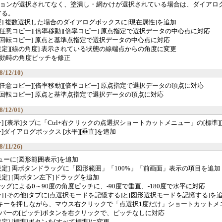
ョンが選択されてなく、塗潰し・網かけが選択されている場合は、ダイアログ
する。
更] 複数選択した場合のダイアログボックスに[現在属性]を追加
][任意コピー][倍率移動][倍率コピー] 原点指定で選択データの中心点に対応
][回転コピー] 原点と基準点指定で選択データの中心点に対応
設定][線の角度] 表示されている状態の線端点からの角度に変更
効時の角度ピッチを修正
8/12/10)
][任意コピー][倍率移動][倍率コピー] 原点指定で選択データの頂点に対応
][回転コピー] 原点と基準点指定で選択データの頂点に対応
8/12/01)
] [表示]タブに「Ctrl+右クリックの点選択ショートカットメニュー」の[標準]
]ダイアログボックス [水平][垂直]を追加
8/11/26)
ニューに[図形範囲表示]を追加
設定] 両ボタンドラッグに「図形範囲」「100%」「前画面」表示の項目を追加
設定] [両ボタン左下]ドラッグを追加
ッグによる0～90度の角度ピッチに、-90度で垂直、-180度で水平に対応
ン] [その他]タブに[点選択モードを記憶する]と[図形選択モードを記憶する]を
とCtrlキーを押しながら、マウス右クリックで「点選択1度だけ」ショートカット
バーの[ピッチ]ボタンを右クリックで、ピッチなしに対応
定] [標準]ボタンを[すべて標準]に変更