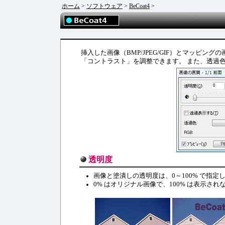
ホーム
>
ソフトウェア
>
BeCoat4
>
挿入した画像（BMP/JPEG/GIF）とマッピ
「コントラスト」を調整できます。 また、透過
透明度
画像と塗潰しの透明度は、0～100% で指定
0% はオリジナル画像で、100% は表示され